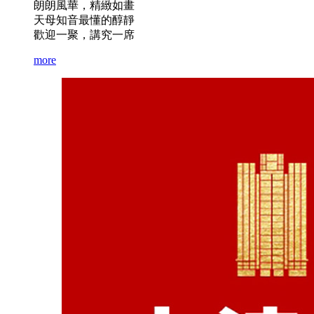
朗朗風華，精緻如畫
天母知音最懂的醇靜
歡迎一聚，講究一席
more