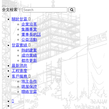
Toggle
全文檢索：
navigation
關於甘霖
企業沿革
集團事業
董事長的話
公益活動
甘霖實績
熱銷建案
成功業績
都市更新
最新消息
工程進度
客戶服務
地主合作
購屋保證
聯絡甘霖