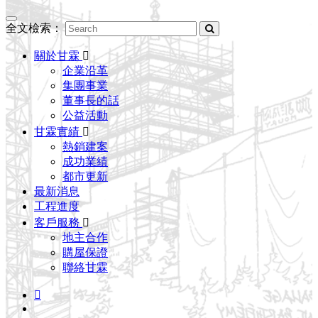
Toggle
全文檢索：
navigation
關於甘霖
企業沿革
集團事業
董事長的話
公益活動
甘霖實績
熱銷建案
成功業績
都市更新
最新消息
工程進度
客戶服務
地主合作
購屋保證
聯絡甘霖