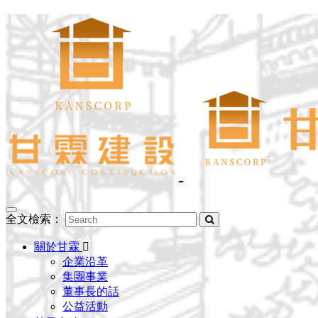
Toggle
全文檢索：
navigation
關於甘霖
企業沿革
集團事業
董事長的話
公益活動