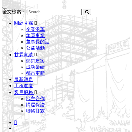
Toggle
全文檢索：
navigation
關於甘霖
企業沿革
集團事業
董事長的話
公益活動
甘霖實績
熱銷建案
成功業績
都市更新
最新消息
工程進度
客戶服務
地主合作
購屋保證
聯絡甘霖