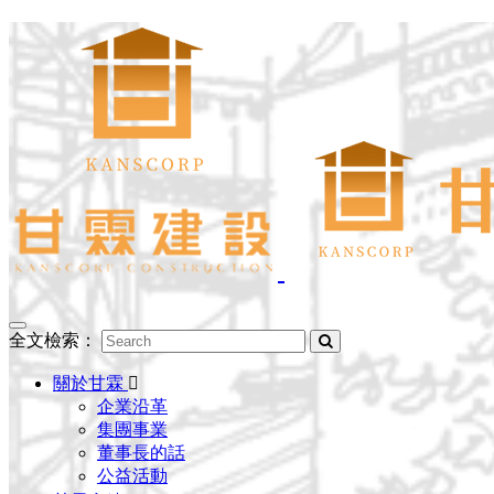
Toggle
全文檢索：
navigation
關於甘霖
企業沿革
集團事業
董事長的話
公益活動