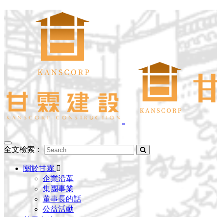
Toggle
全文檢索：
navigation
關於甘霖
企業沿革
集團事業
董事長的話
公益活動